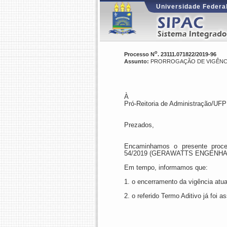
Universidade Federal
o
Processo N
. 23111.071822/2019-96
Assunto:
PRORROGAÇÃO DE VIGÊNCIA
À
Pró-Reitoria de Administração/UFP
Prezados,
Encaminhamos o presente proces
54/2019
(
GERAWATTS ENGENHAR
Em tempo, informamos que:
1. o encerramento da vigência atu
2. o referido Termo Aditivo já foi 