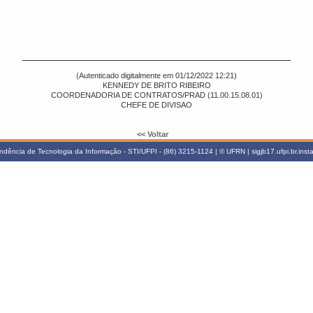
(Autenticado digitalmente em 01/12/2022 12:21)
KENNEDY DE BRITO RIBEIRO
COORDENADORIA DE CONTRATOS/PRAD (11.00.15.08.01)
CHEFE DE DIVISAO
<< Voltar
ndência de Tecnologia da Informação - STI/UFPI - (86) 3215-1124 | © UFRN | sigjb17.ufpi.br.ins