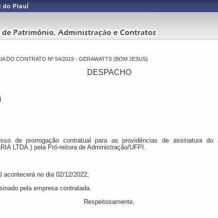
 do Piauí
 DO CONTRATO Nº 54/2019 - GERAWATTS (BOM JESUS)
DESPACHO
I
so de prorrogação contratual para as providências de assinatura do
IA LTDA.)
pela Pró-reitora de Administração/UFPI.
al acontecerá no dia
02/12/2022
;
assinado pela empresa contratada
.
Respeitosamente,