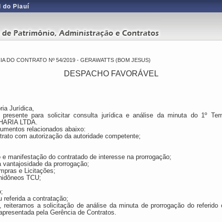
 do Piauí
 DO CONTRATO Nº 54/2019 - GERAWATTS (BOM JESUS)
DESPACHO FAVORÁVEL
ia Jurídica,
presente para solicitar consulta jurídica e análise da minuta do 1º Te
ARIA LTDA.
umentos relacionados abaixo:
ntrato com autorização da autoridade competente;
o e m
anifestação do contratado de interesse na prorrogação
;
a vantajosidade da prorrogação;
pras e Licitações;
inidôneos TCU;
;
 referida a contratação;
 reiteramos a solicitação de análise da minuta de prorrogação do referido 
a apresentada pela Gerência de Contratos.