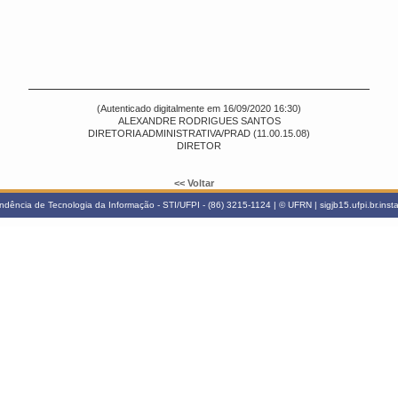
(Autenticado digitalmente em 16/09/2020 16:30)
ALEXANDRE RODRIGUES SANTOS
DIRETORIA ADMINISTRATIVA/PRAD (11.00.15.08)
DIRETOR
<< Voltar
ndência de Tecnologia da Informação - STI/UFPI - (86) 3215-1124 | © UFRN | sigjb15.ufpi.br.ins