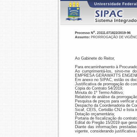
Universidade Federal
o
Processo N
. 23111.071822/2019-96
Assunto:
PRORROGAÇÃO DE VIGÊNCIA
Ao Gabinete do Reitor,
Para encaminhamento à Procurador
Ao cumprimentá-los, sirvo-me do 
EMPRESA GERAWATTS ENGENH
Em anexo no SIPAC, estão os doc
Justificativa de prorrogação do co
Cópia do Contrato 54/2019;
Minuta do 1º Termo Aditivo;
Relatório de análise da prorrogaçã
Pesquisa de preços para verificar 
Despacho da Coordenadoria de Com
Sicaf, CEIS, Certidão CNJ e lista 
Dotação orçamentária;
Portaria de fiscalização do contrato
Edital do Pregão 15/2019 que gerou
Diante das informações prestadas,
vigente, considerando justificativ