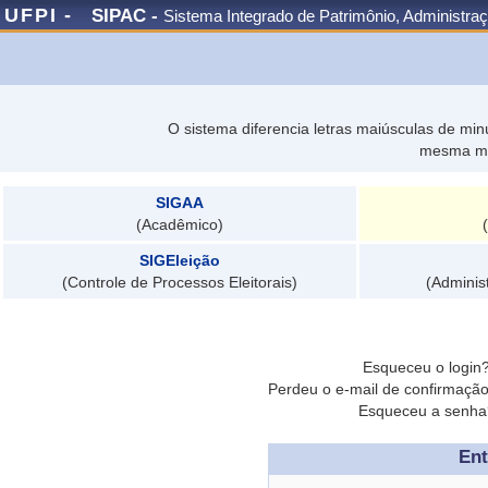
UFPI -
SIPAC -
Sistema Integrado de Patrimônio, Administra
O sistema diferencia letras maiúsculas de mi
mesma ma
SIGAA
(Acadêmico)
SIGEleição
(Controle de Processos Eleitorais)
(Adminis
Esqueceu o login
Perdeu o e-mail de confirmaçã
Esqueceu a senh
Ent