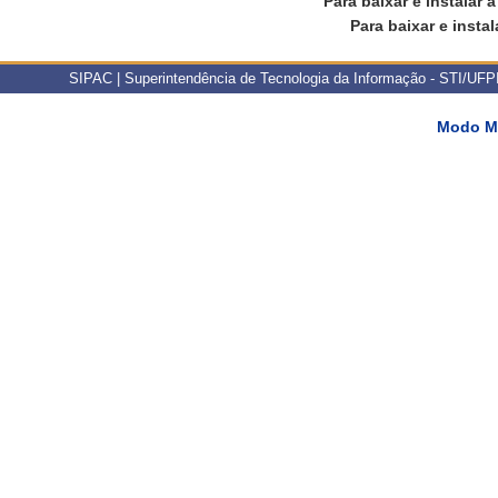
Para baixar e instalar 
Para baixar e instal
SIPAC | Superintendência de Tecnologia da Informação - STI/UFPI 
Modo M