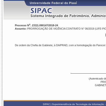
Universidade Federal do Piauí
o
Processo N
. 23111.090147/2018-24
Assunto:
PRORROGAÇÃO DE VIGÊNCIA CONTRATO N° 06/2019 (LIFE-PI
De ordem da Chefia de Gabinete, à DA/PRAD, com a homologação do Parece
(Autenticado d
PRI
GABINETE
SIPAC | Superintendência de Tecnologia da Informação - S