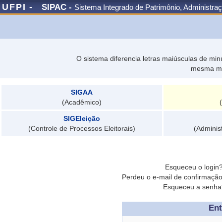
UFPI -
SIPAC -
Sistema Integrado de Patrimônio, Administra
O sistema diferencia letras maiúsculas de mi
mesma ma
SIGAA
(Acadêmico)
SIGEleição
(Controle de Processos Eleitorais)
(Adminis
Esqueceu o login
Perdeu o e-mail de confirmaçã
Esqueceu a senh
Ent