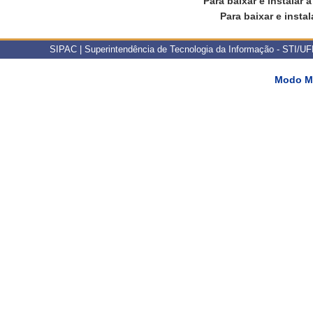
Para baixar e instalar 
Para baixar e instal
SIPAC | Superintendência de Tecnologia da Informação - STI/UFPI 
Modo M