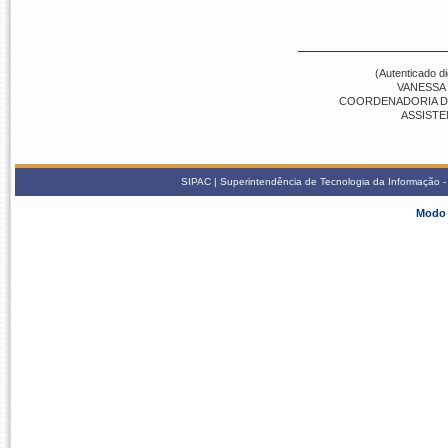
(Autenticado d
VANESSA
COORDENADORIA DE 
ASSISTE
SIPAC | Superintendência de Tecnologia da Informação - S
Modo 