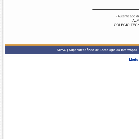
(Autenticado d
ALM
COLÉGIO TÉCNI
SIPAC | Superintendência de Tecnologia da Informação -
Modo 