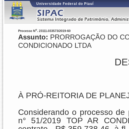
Universidade Federal do Piauí
o
Processo N
. 23111.033573/2019-60
Assunto:
PRORROGAÇÃO DO CONT
CONDICIONADO LTDA
DE
À PRÓ-REITORIA DE PLAN
Considerando o processo de 
n° 51/2019
TOP AR CONDI
contrato - R$ 359.738,46, à fl