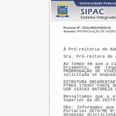
Universidade Federal
o
Processo N
. 23111.090147/2018-24
Assunto:
PRORROGAÇÃO DE VIGÊNCIA 
À Pró-reitoria de Ad
Sra. Pró-reitora de 
Ao tempo em que a c
Orçamento, em re
PRORROGAÇÃO DE VIGÊ
solicitada se enquad
ESTRUTURA ORÇAMENTAR
PTRES
170307
FONTE D
UGR
154103
NATUREZA 
Ressaltamos que a e
Superior da
UO 26279
Obs: Informamos que
Portarias SETO/ME Nº
despesas discricion