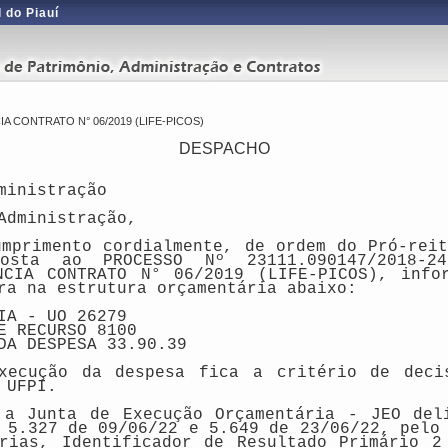
 do Piauí
CONTRATO N° 06/2019 (LIFE-PICOS)
DESPACHO
ministração
Administração,
umprimento cordialmente, de ordem do Pró-reit
sposta ao
PROCESSO Nº 23111.090147/2018-
NCIA CONTRATO N° 06/2019 (LIFE-PICOS)
,
info
ra na estrutura orçamentária abaixo:
IA - UO 26279
E RECURSO
8100
DA DESPESA
33.90.39
xecução da despesa fica a critério de deci
 UFPI
.
 a Junta de Execução Orçamentária - JEO del
 5.327 de 09/06/22 e 5.649 de 23/06/22, pelo
árias, Identificador de Resultado Primário 2