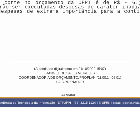
e corte no orçamento da UFPI é de R$ - 6.1
rão ser executadas despesas de caráter inadi
despesas de extrema importância para a conti
(Autenticado digitalmente em 21/10/2022 15:07)
RANGEL DE SALES MEIRELES
COORDENADORIA DE ORÇAMENTO/PROPLAN (11.00.14.08.01)
COORDENADOR
<< Voltar
ndência de Tecnologia da Informação - STI/UFPI - (86) 3215-1124 | © UFRN | sipac_docker.inst