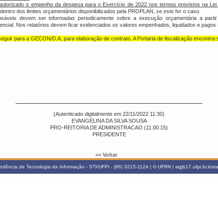
 autorizado o empenho da despesa para o Exercício de 202
2
nos termos previstos na Lei
entro dos limites orçamentários disponibilizados pela PROPLAN, se este for o caso.
áveis devem ser informadas periodicamente sobre a execução orçamentária a partir de
ncial. Nos relatórios devem ficar evidenciados os valores empenhados, liquidados e pagos 
guir para a GECON/D.A, para elaboração de contrato. A Portaria de fiscalização encontra
(Autenticado digitalmente em 22/11/2022 11:30)
EVANGELINA DA SILVA SOUSA
PRO-REITORIA DE ADMINISTRACAO (11.00.15)
PRESIDENTE
<< Voltar
ndência de Tecnologia da Informação - STI/UFPI - (86) 3215-1124 | © UFRN | sigjb17.ufpi.br.ins