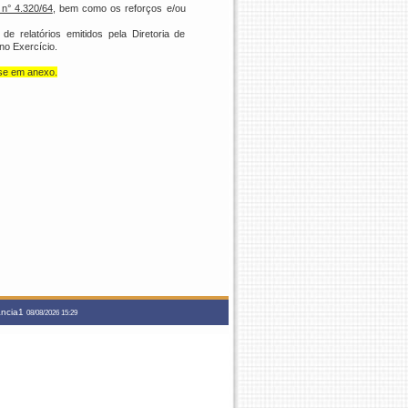
 n° 4.320/64
, bem como os reforços e/ou
 relatórios emitidos pela Diretoria de
no Exercício.
-se em anexo.
tancia1
08/08/2026 15:29