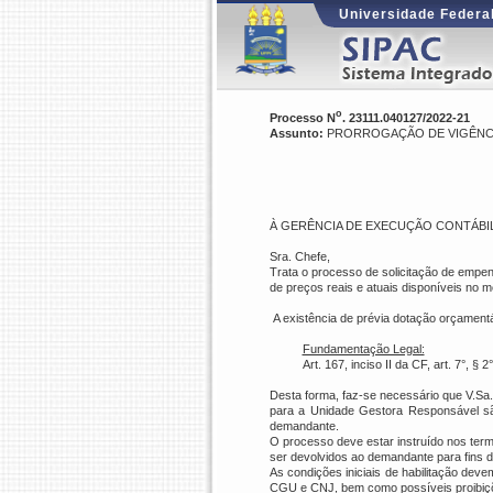
Universidade Federal
o
Processo N
. 23111.040127/2022-21
Assunto:
PRORROGAÇÃO DE VIGÊNCI
À
GERÊNCIA DE EXECUÇÃO CONTÁBIL
Sra. Chefe,
Trata o processo de solicitação de empe
de preços reais e atuais disponíveis no
A existência de prévia dotação orçament
Fundamentação Legal:
Art. 167, inciso II da CF, art. 7°, § 2
Desta forma, faz-se necessário que V.Sa.
para a Unidade Gestora Responsável são 
demandante.
O processo deve estar instruído nos term
ser devolvidos ao demandante para fins 
As condições iniciais de habilitação d
CGU e CNJ, bem como possíveis proibições