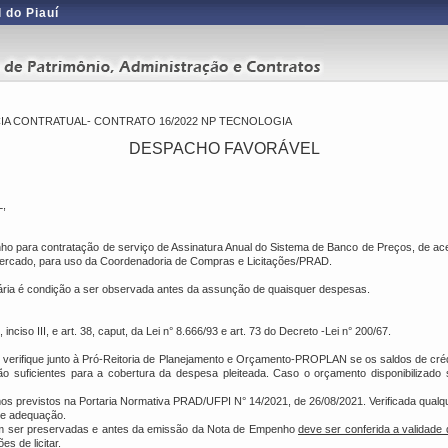
 do Piauí
A CONTRATUAL- CONTRATO 16/2022 NP TECNOLOGIA
DESPACHO FAVORÁVEL
,
nho para contratação de serviço de Assinatura Anual do Sistema de Banco de Preços, de a
 mercado, para uso da Coordenadoria de Compras e Licitações/PRAD.
ária é condição a ser observada antes da assunção de quaisquer despesas.
°, inciso III, e art. 38, caput, da Lei n° 8.666/93 e art. 73 do Decreto -Lei n° 200/67.
 verifique junto à Pró-Reitoria de Planejamento e Orçamento-PROPLAN se os saldos de crédit
suficientes para a cobertura da despesa pleiteada. Caso o orçamento disponibilizado s
os previstos na Portaria Normativa PRAD/UFPI N° 14/2021, de 26/08/2021. Verificada qualqu
de adequação.
evem ser preservadas e antes da emissão da Nota de Empenho
deve ser conferida a validade
 de licitar.