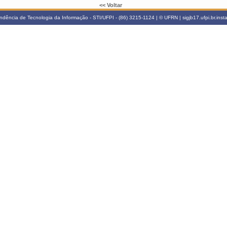
<< Voltar
ndência de Tecnologia da Informação - STI/UFPI - (86) 3215-1124 | © UFRN | sigjb17.ufpi.br.ins