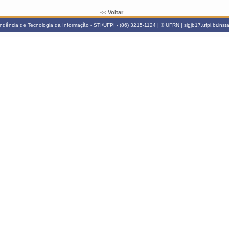
<< Voltar
ndência de Tecnologia da Informação - STI/UFPI - (86) 3215-1124 | © UFRN | sigjb17.ufpi.br.ins