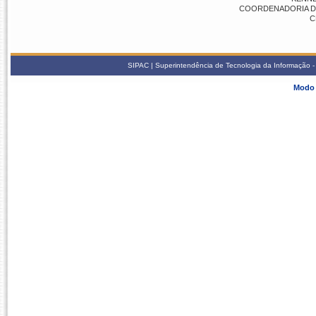
COORDENADORIA DE 
C
SIPAC | Superintendência de Tecnologia da Informação - S
Modo 