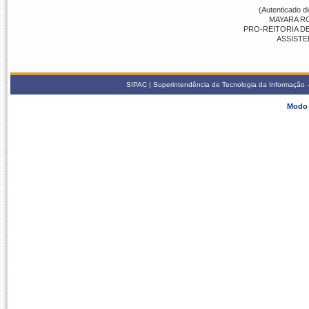
(Autenticado d
MAYARA R
PRO-REITORIA DE
ASSISTE
SIPAC | Superintendência de Tecnologia da Informação -
Modo 