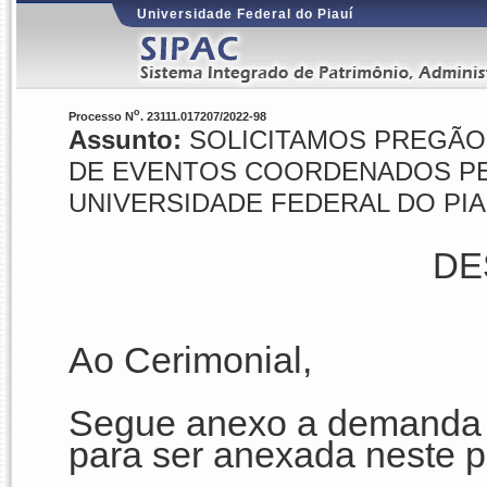
Universidade Federal do Piauí
o
Processo N
. 23111.017207/2022-98
Assunto:
SOLICITAMOS PREGÃO 
DE EVENTOS COORDENADOS PE
UNIVERSIDADE FEDERAL DO PI
DE
Ao Cerimonial,
Segue anexo a demanda d
para ser anexada neste pr