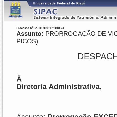
Universidade Federal do Piauí
o
Processo N
. 23111.090147/2018-24
Assunto:
PRORROGAÇÃO DE VIGÊN
PICOS)
DESPACH
À
Diretoria Administrativa,
Assunto:
Prorrogação EXCEPC