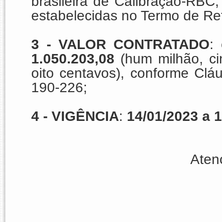
brasileira de Calibração-RBC
estabelecidas no Termo de Ref
3 -
VALOR CONTRATADO
:
1.050.203,08
(hum milhão, ci
oito centavos),
conforme Cláu
190-226;
4 -
VIGÊNCIA
:
14/01/202
3
a
1
Aten