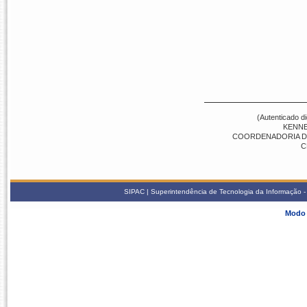
(Autenticado d
KENNE
COORDENADORIA DE 
C
SIPAC | Superintendência de Tecnologia da Informação - S
Modo 