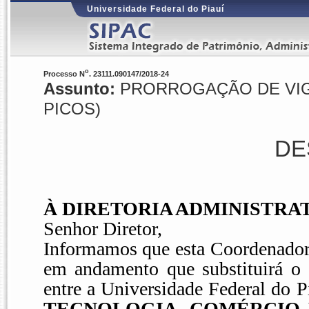
Universidade Federal do Piauí
o
Processo N
. 23111.090147/2018-24
Assunto:
PRORROGAÇÃO DE VIGÊN
PICOS)
DE
À DIRETORIA ADMINISTRA
Senhor Diretor,
Informamos que esta Coordenadori
em andamento que substituirá o 
entre a Universidade Federal do 
TECNOLOGIA, COMÉRCIO 