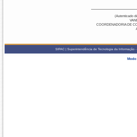
(Autenticado d
VANE
COORDENADORIA DE COMP
SIPAC | Superintendência de Tecnologia da Informação - S
Modo 