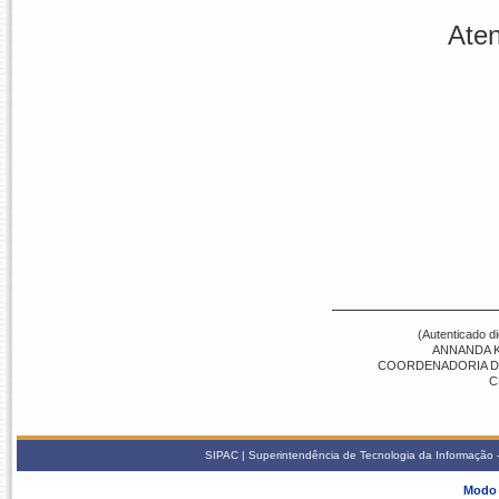
Ate
(Autenticado d
ANNANDA K
COORDENADORIA DE 
C
SIPAC | Superintendência de Tecnologia da Informação -
Modo 