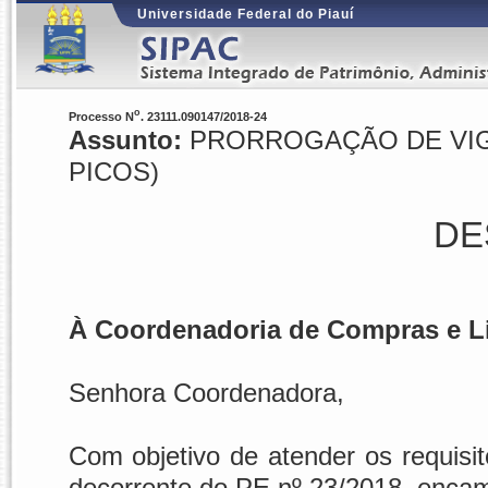
Universidade Federal do Piauí
o
Processo N
. 23111.090147/2018-24
Assunto:
PRORROGAÇÃO DE VIGÊN
PICOS)
DE
À Coordenadoria de Compras e Li
Senhora Coordenadora,
Com objetivo de atender os requisi
decorrente do PE nº 23/2018, enca