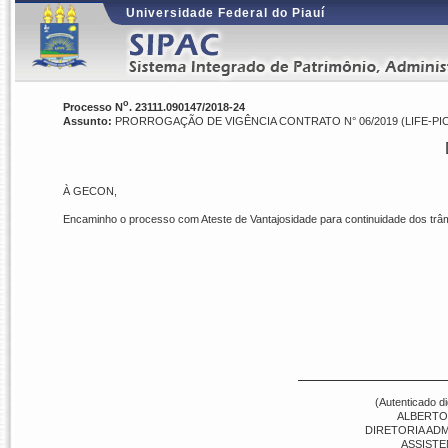
Universidade Federal do Piauí
o
Processo N
. 23111.090147/2018-24
Assunto:
PRORROGAÇÃO DE VIGÊNCIA CONTRATO N° 06/2019 (LIFE-PI
À GECON,
Encaminho o processo com Ateste de Vantajosidade para continuidade dos trâm
(Autenticado d
ALBERTO
DIRETORIA ADMI
ASSISTE