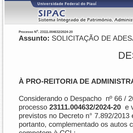
Universidade Federal do Piauí
o
Processo N
. 23111.004632/2024-20
Assunto:
SOLICITAÇÃO DE ADE
DE
À PRO-REITORIA DE ADMINISTR
Considerando o Despacho nº 66 / 
processo
23111.004632/2024-20
e v
previstos no Decreto n° 7.892/2013
portanto, complementado os autos 
competem à CCL: