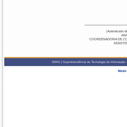
(Autenticado d
ANA
COORDENADORIA DE COMP
ASSISTE
SIPAC | Superintendência de Tecnologia da Informação -
Modo 