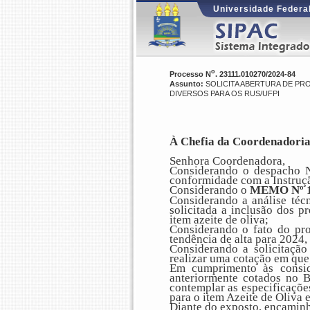
Universidade Federal
o
Processo N
. 23111.010270/2024-84
Assunto:
SOLICITA ABERTURA DE PRO
DIVERSOS PARA OS RUS/UFPI
À Chefia da Coordenadoria
Senhora Coordenadora,
Considerando o despacho N
conformidade com a Instru
Considerando o
MEMO Nº 1
Considerando a análise téc
solicitada a inclusão dos p
item azeite de oliva;
Considerando o fato do pro
tendência de alta para 2024,
Considerando a solicitaçã
realizar uma cotação em que 
Em cumprimento às consi
anteriormente cotados no 
contemplar as especificações
para o item Azeite de Oliva 
Diante do exposto, encaminh