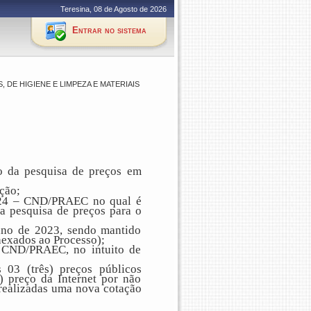
Teresina, 08 de Agosto de 2026
Entrar no sistema
 DE HIGIENE E LIMPEZA E MATERIAIS
o da pesquisa de preços em
ação;
/2024 – CND/PRAEC no qual é
da pesquisa de preços para o
 ano de 2023, sendo mantido
anexados ao Processo);
- CND/PRAEC, no intuito de
 03 (três) preços públicos
 preço da Internet por não
realizadas u
ma nova cotação