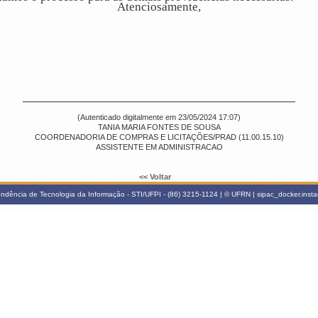
Atenciosamente,
(Autenticado digitalmente em 23/05/2024 17:07)
TANIA MARIA FONTES DE SOUSA
COORDENADORIA DE COMPRAS E LICITAÇÕES/PRAD (11.00.15.10)
ASSISTENTE EM ADMINISTRACAO
<< Voltar
ndência de Tecnologia da Informação - STI/UFPI - (86) 3215-1124 | © UFRN | sipac_docker.inst