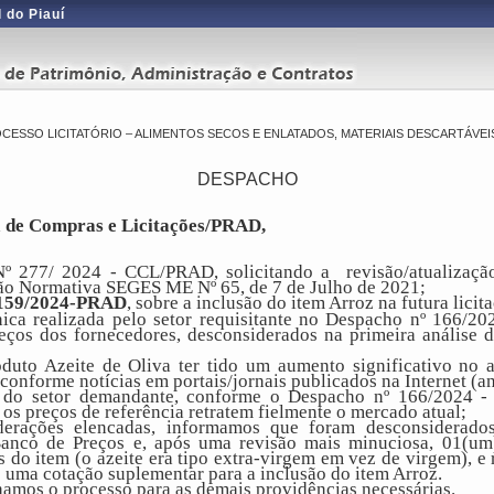
 do Piauí
CESSO LICITATÓRIO – ALIMENTOS SECOS E ENLATADOS, MATERIAIS DESCARTÁVEIS,
DESPACHO
 de Compras e Licitações/PRAD,
º 277/ 2024 - CCL/PRAD, solicitando a revisão/atualizaçã
ção Normativa SEGES
ME Nº 65, de 7 de Julho de 2021;
59/2024-PRAD
, sobre a inclusão do item Arroz na futura licit
nica realizada pelo setor requisitante no Despacho nº 166
reços dos fornecedores, desconsiderados na primeira análise 
duto Azeite de Oliva ter tido um aumento significativo no
 conforme notícias em portais/jornais publicados na Internet (
o do setor demandante, conforme o Despacho nº 166/2024 
os preços de referência retratem fielmente o mercado atual;
derações elencadas, informamos que
foram desconsiderados
Banco de Preços e, após uma revisão mais minuciosa, 01(um)
 do item (o azeite era tipo extra-virgem em vez de virgem), e 
e uma cotação suplementar para a inclusão do item Arroz.
amos o processo para as demais providências necessárias.