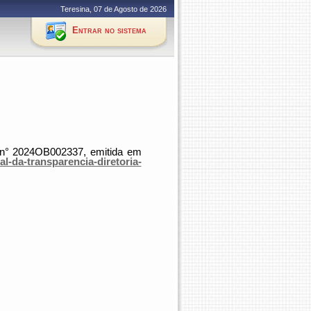
Teresina, 07 de Agosto de 2026
Entrar no sistema
 n°
2024OB002337
,
emitida em
al-da-transparencia-diretoria-