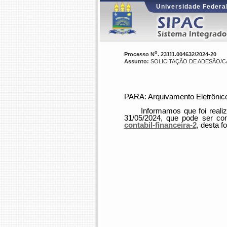
Universidade Federal
o
Processo N
. 23111.004632/2024-20
Assunto:
SOLICITAÇÃO DE ADESÃO/
PARA: Arquivamento Eletrônic
Informamos que foi realiz
31/05/2024,
que pode ser con
contabil-financeira-2
, desta 