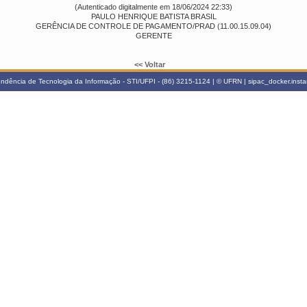
(Autenticado digitalmente em 18/06/2024 22:33)
PAULO HENRIQUE BATISTA BRASIL
GERÊNCIA DE CONTROLE DE PAGAMENTO/PRAD (11.00.15.09.04)
GERENTE
<< Voltar
ndência de Tecnologia da Informação - STI/UFPI - (86) 3215-1124 | © UFRN | sipac_docker.inst