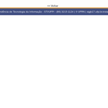
<< Voltar
ndência de Tecnologia da Informação - STI/UFPI - (86) 3215-1124 | © UFRN | sigjb17.ufpi.br.ins