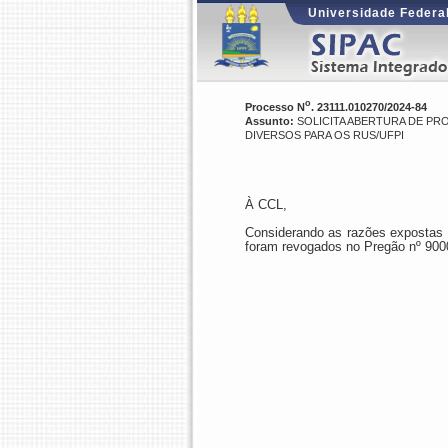
Universidade Federal
o
Processo N
. 23111.010270/2024-84
Assunto:
SOLICITA ABERTURA DE PRO
DIVERSOS PARA OS RUS/UFPI
À CCL,
Considerando as razões expostas n
foram revogados no Pregão nº 9000