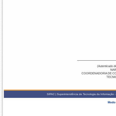
(Autenticado d
NAI
COORDENADORIA DE COMP
TECNI
SIPAC | Superintendência de Tecnologia da Informação - S
Modo 