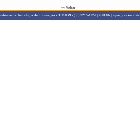
<< Voltar
ndência de Tecnologia da Informação - STI/UFPI - (86) 3215-1124 | © UFRN | sipac_docker.inst