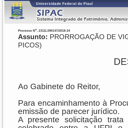
Universidade Federal do Piauí
o
Processo N
. 23111.090147/2018-24
Assunto:
PRORROGAÇÃO DE VIGÊN
PICOS)
DE
Ao Gabinete do Reitor,
Para encaminhamento à Procur
emissão de parecer jurídico.
A presente solicitação trat
celebrado entre a UFPI