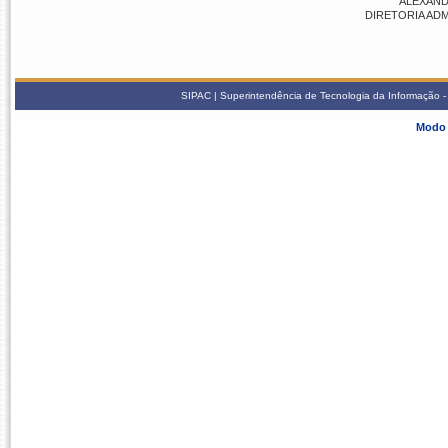
ALEXAND
DIRETORIA ADMI
SIPAC | Superintendência de Tecnologia da Informação - S
Modo 