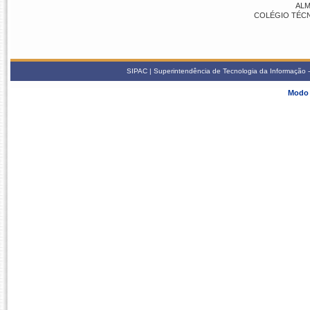
ALM
COLÉGIO TÉCNI
SIPAC | Superintendência de Tecnologia da Informação -
Modo 