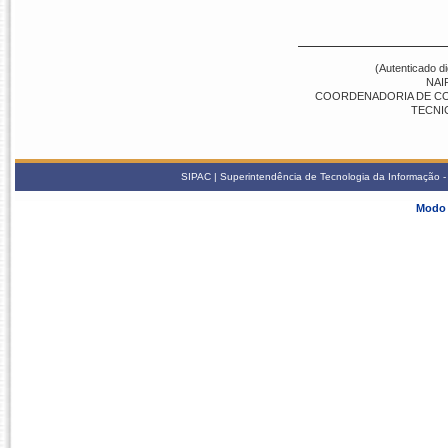
(Autenticado d
NAI
COORDENADORIA DE COMP
TECNI
SIPAC | Superintendência de Tecnologia da Informação - S
Modo 