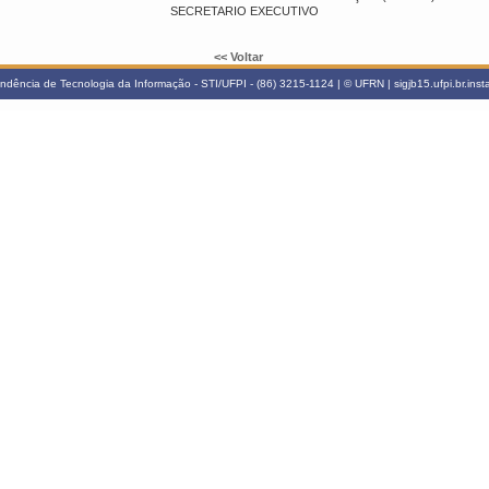
SECRETARIO EXECUTIVO
<< Voltar
ndência de Tecnologia da Informação - STI/UFPI - (86) 3215-1124 | © UFRN | sigjb15.ufpi.br.ins