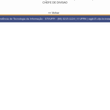
CHEFE DE DIVISAO
<< Voltar
ndência de Tecnologia da Informação - STI/UFPI - (86) 3215-1124 | © UFRN | sigjb15.ufpi.br.ins