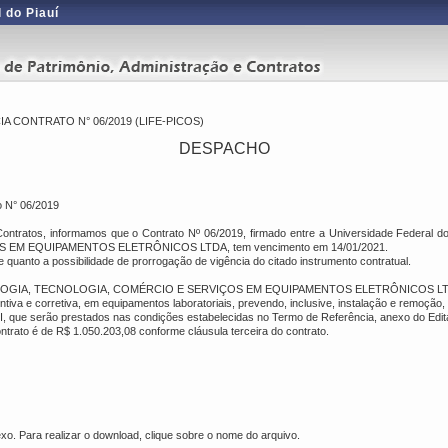
 do Piauí
CONTRATO N° 06/2019 (LIFE-PICOS)
DESPACHO
o N° 06/2019
Contratos, informamos que o
Contrato Nº 06/2019
, firmado entre a Universidade Federal 
S EM EQUIPAMENTOS ELETRÔNICOS LTDA
, tem vencimento
em 14/01/2021
.
e quanto a possibilidade de prorrogação de vigência do citado instrumento contratual.
OGIA, TECNOLOGIA, COMÉRCIO E SERVIÇOS EM EQUIPAMENTOS ELETRÔNICOS LT
tiva e corretiva, em equipamentos laboratoriais, prevendo, inclusive, instalação e remoç
, que serão prestados nas condições estabelecidas no Termo de Referência, anexo do Edita
ontrato é de
R$ 1.050.203,08
conforme cláusula terceira do contrato.
. Para realizar o download, clique sobre o nome do arquivo.