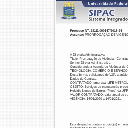
Universidade Federal
o
Processo N
. 23111.090147/2018-24
Assunto:
PRORROGAÇÃO DE VIGÊNCIA 
À Diretoria Administrativa
Título: Prorrogação de Vigência -
Contrat
Senhor Diretor Administrativo,
Considerando a Agenda de Vigência de 
TECNOLOGIA, COMÉRCIO E SERVIÇO
Desta forma, solicitamos de V.Sª. a anális
Dados do Contrato:
CONTRATADO:
empresa
LIFE METROL
OBJETO
: Serviços de manutenção preven
Helvídio Nunes de Barros (Picos) da UFPI
VALOR CONTRATADO
: valor anual do c
VIGÊNCIA: 14/01/2020 a 14/01/2021.
Este despacho contém arquivo(s) em anexo