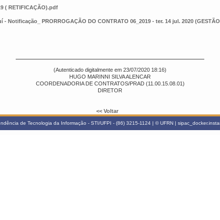
9 ( RETIFICAÇÃO).pdf
Piauí - Notificação_ PRORROGAÇÃO DO CONTRATO 06_2019 - ter. 14 jul. 2020 (GES
(Autenticado digitalmente em 23/07/2020 18:16)
HUGO MARINNI SILVA ALENCAR
COORDENADORIA DE CONTRATOS/PRAD (11.00.15.08.01)
DIRETOR
<< Voltar
ndência de Tecnologia da Informação - STI/UFPI - (86) 3215-1124 | © UFRN | sipac_docker.inst