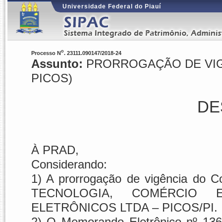
Universidade Federal do Piauí
o
Processo N
. 23111.090147/2018-24
Assunto:
PRORROGAÇÃO DE VIGÊN
PICOS)
DE
À PRAD,
Considerando:
1) A prorrogação de vigência do
TECNOLOGIA, COMÉRCIO 
ELETRÔNICOS LTDA – PICOS/PI.
2) O Memorando Eletrônico nº 1