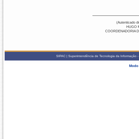
(Autenticado d
HUGO M
COORDENADORIA DE 
SIPAC | Superintendência de Tecnologia da Informação - S
Modo 