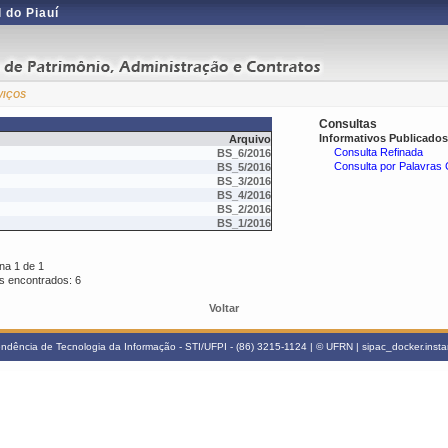
 do Piauí
viços
Consultas
Informativos Publicados
Arquivo
Consulta Refinada
BS_6/2016
Consulta por Palavras
BS_5/2016
BS_3/2016
BS_4/2016
BS_2/2016
BS_1/2016
na 1 de 1
ns encontrados: 6
Voltar
ndência de Tecnologia da Informação - STI/UFPI - (86) 3215-1124 | © UFRN | sipac_docker.inst